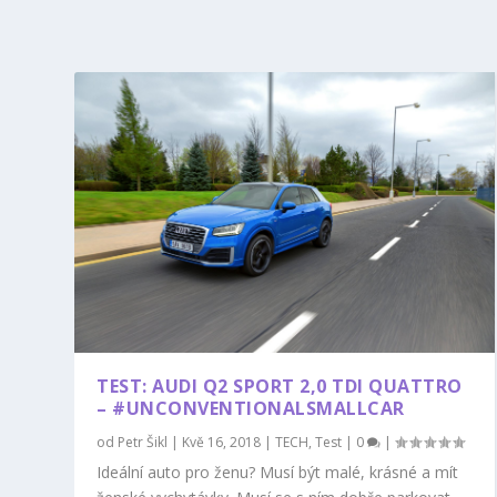
TEST: AUDI Q2 SPORT 2,0 TDI QUATTRO
– #UNCONVENTIONALSMALLCAR
od
Petr Šikl
|
Kvě 16, 2018
|
TECH
,
Test
|
0
|
Ideální auto pro ženu? Musí být malé, krásné a mít