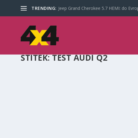
TRENDING:
Jeep Grand Cherokee 5.7 HEMI: do Evrop
ŠTÍTEK:
TEST AUDI Q2