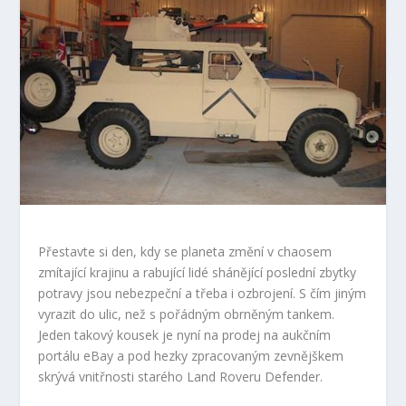
Přestavte si den, kdy se planeta změní v chaosem
zmítající krajinu a rabující lidé shánějící poslední zbytky
potravy jsou nebezpeční a třeba i ozbrojení. S čím jiným
vyrazit do ulic, než s pořádným obrněným tankem.
Jeden takový kousek je nyní na prodej na aukčním
portálu eBay a pod hezky zpracovaným zevnějškem
skrývá vnitřnosti starého Land Roveru Defender.