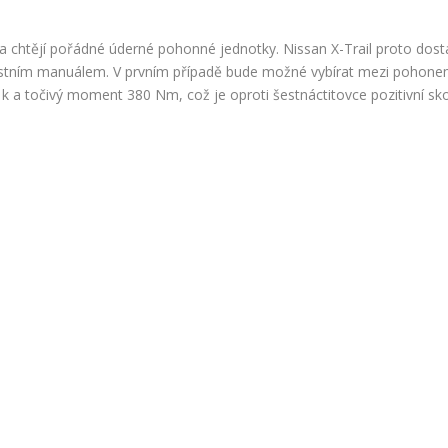
 a chtějí pořádné úderné pohonné jednotky. Nissan X-Trail proto dost
stním manuálem. V prvním případě bude možné vybírat mezi pohonem
 točivý moment 380 Nm, což je oproti šestnáctitovce pozitivní skok