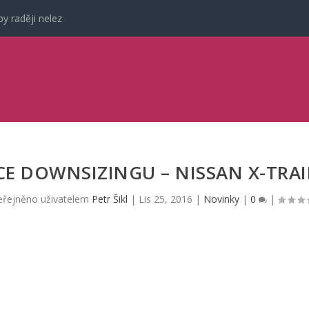
y raději nelez
E DOWNSIZINGU – NISSAN X-TRA
eřejněno uživatelem
Petr Šikl
|
Lis 25, 2016
|
Novinky
|
0
|