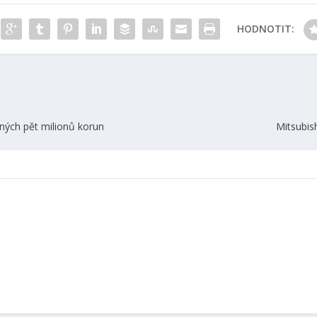
HODNOTIT:
ných pět milionů korun
Mitsubish