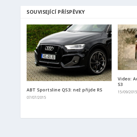
SOUVISEJÍCÍ PŘÍSPĚVKY
Video: A
S3
ABT Sportsline QS3: než přijde RS
15/09/201
07/07/2015