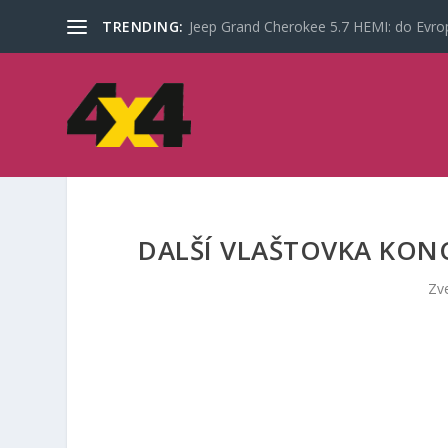
TRENDING:
Jeep Grand Cherokee 5.7 HEMI: do Evrop
DALŠÍ VLAŠTOVKA KONC
Zv