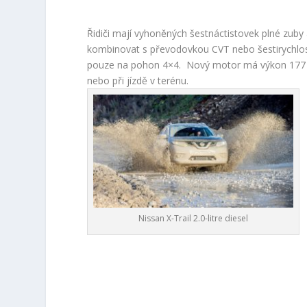
Řidiči mají vyhoněných šestnáctistovek plné zuby
kombinovat s převodovkou CVT nebo šestirychlo
pouze na pohon 4×4. Nový motor má výkon 177 k a
nebo při jízdě v terénu.
Nissan X-Trail 2.0-litre diesel