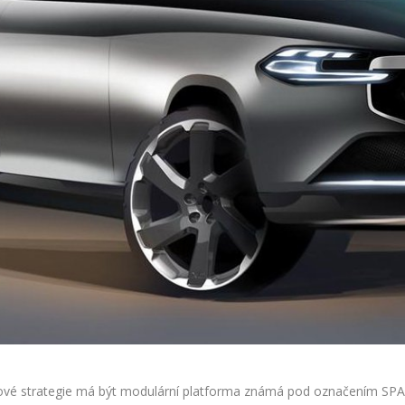
nové strategie má být modulární platforma známá pod označením SPA.