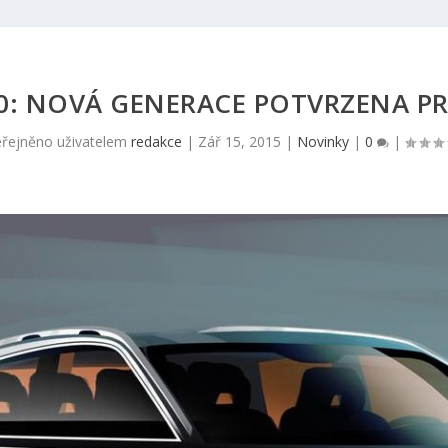
0: NOVÁ GENERACE POTVRZENA PR
řejněno uživatelem
redakce
|
Zář 15, 2015
|
Novinky
|
0
|