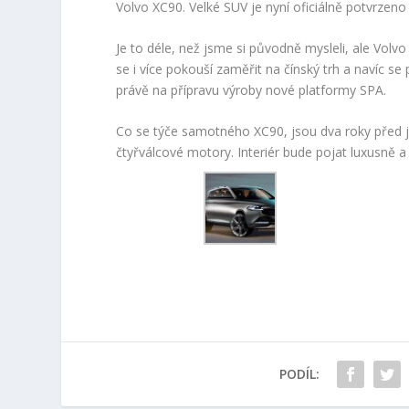
Volvo XC90. Velké SUV je nyní oficiálně potvrzen
Je to déle, než jsme si původně mysleli, ale Vol
se i více pokouší zaměřit na čínský trh a navíc se
právě na přípravu výroby nové platformy SPA.
Co se týče samotného XC90, jsou dva roky před je
čtyřválcové motory. Interiér bude pojat luxusně a
PODÍL: