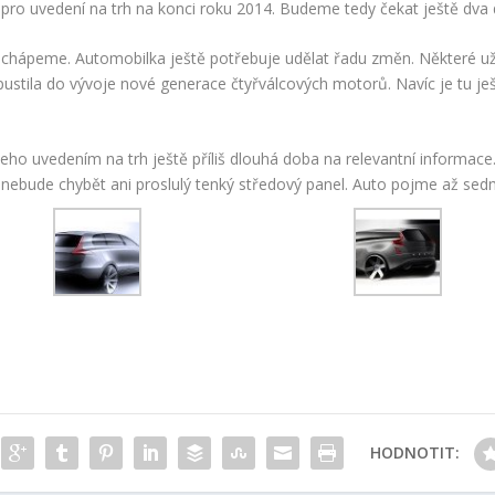
o pro uvedení na trh na konci roku 2014. Budeme tedy čekat ještě dva 
vo chápeme. Automobilka ještě potřebuje udělat řadu změn. Některé už 
 pustila do vývoje nové generace čtyřválcových motorů. Navíc je tu ješt
ho uvedením na trh ještě příliš dlouhá doba na relevantní informace. 
 nebude chybět ani proslulý tenký středový panel. Auto pojme až sedm
HODNOTIT: