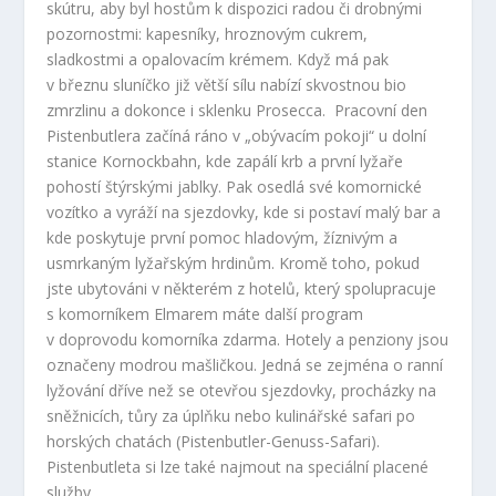
skútru, aby byl hostům k dispozici radou či drobnými
pozornostmi: kapesníky, hroznovým cukrem,
sladkostmi a opalovacím krémem. Když má pak
v březnu sluníčko již větší sílu nabízí skvostnou bio
zmrzlinu a dokonce i sklenku Prosecca. Pracovní den
Pistenbutlera začíná ráno v „obývacím pokoji“ u dolní
stanice Kornockbahn, kde zapálí krb a první lyžaře
pohostí štýrskými jablky. Pak osedlá své komornické
vozítko a vyráží na sjezdovky, kde si postaví malý bar a
kde poskytuje první pomoc hladovým, žíznivým a
usmrkaným lyžařským hrdinům. Kromě toho, pokud
jste ubytováni v některém z hotelů, který spolupracuje
s komorníkem Elmarem máte další program
v doprovodu komorníka zdarma. Hotely a penziony jsou
označeny modrou mašličkou. Jedná se zejména o ranní
lyžování dříve než se otevřou sjezdovky, procházky na
sněžnicích, tůry za úplňku nebo kulinářské safari po
horských chatách (Pistenbutler-Genuss-Safari).
Pistenbutleta si lze také najmout na speciální placené
služby.