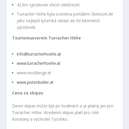
42 km sjezdovek všech obtížností
Turracher Höhe byla oceněna portálem Skiresort.de
jako nejlepší lyžařská oblast do 60 kilometrů
sjezdovek
Tourismusverein Turracher Höhe
info@turracherhoehe.at
www.turracherhoehe.at
www.nockberge.at
www.pistenbutler.at
Cena za skipas
:
Denní skipas může být po hodinách a je platný jen pro
Turracher Höhe. Vícedenní skipas platí pro celé
Korutany a východní Tyrolsko.