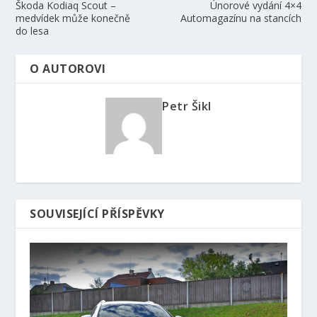
Škoda Kodiaq Scout –
Únorové vydání 4×4
medvídek může konečně
Automagazínu na stancích
do lesa
O AUTOROVI
Petr Šikl
SOUVISEJÍCÍ PŘÍSPĚVKY