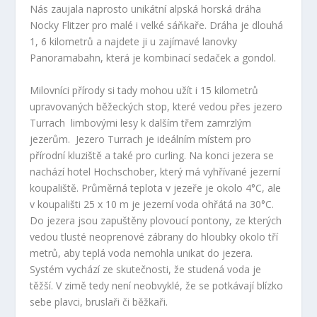
Nás zaujala naprosto unikátní alpská horská dráha
Nocky Flitzer pro malé i velké sáňkaře. Dráha je dlouhá
1, 6 kilometrů a najdete ji u zajímavé lanovky
Panoramabahn, která je kombinací sedaček a gondol.
Milovníci přírody si tady mohou užít i 15 kilometrů
upravovaných běžeckých stop, které vedou přes jezero
Turrach limbovými lesy k dalším třem zamrzlým
jezerům. Jezero Turrach je ideálním místem pro
přírodní kluziště a také pro curling. Na konci jezera se
nachází hotel Hochschober, který má vyhřívané jezerní
koupaliště. Průměrná teplota v jezeře je okolo 4°C, ale
v koupališti 25 x 10 m je jezerní voda ohřátá na 30°C.
Do jezera jsou zapuštěny plovoucí pontony, ze kterých
vedou tlusté neoprenové zábrany do hloubky okolo tří
metrů, aby teplá voda nemohla unikat do jezera.
Systém vychází ze skutečnosti, že studená voda je
těžší. V zimě tedy není neobvyklé, že se potkávají blízko
sebe plavci, bruslaři či běžkaři.