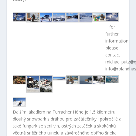
for
further
information
please
contact
michael.putz@
info@rolandha
Dalším lákadlem na Turracher Höhe je 1,5 kilometru
dlouhý snowpark s dráhou pro začátečníky i pokročilé a
také funpark se serií vln, ostrých zatáček a skokánků
včetně sněžného tunelu a závěrečného obřího šneka.