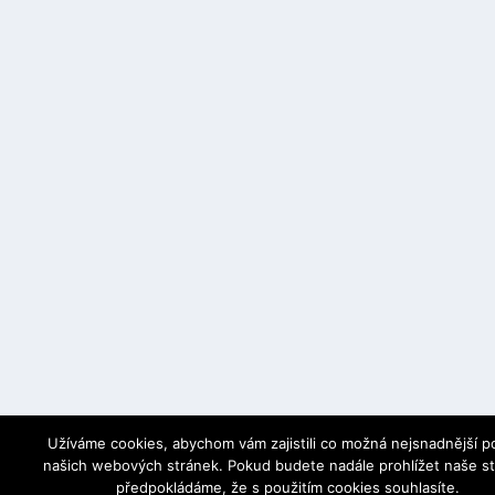
Užíváme cookies, abychom vám zajistili co možná nejsnadnější po
našich webových stránek. Pokud budete nadále prohlížet naše s
předpokládáme, že s použitím cookies souhlasíte.