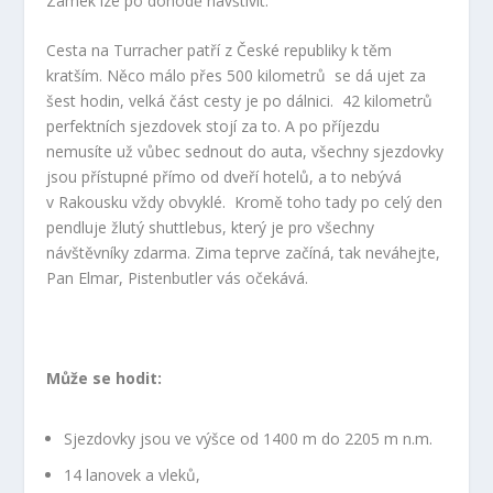
Zámek lze po dohodě navštívit.
Cesta na Turracher patří z České republiky k těm
kratším. Něco málo přes 500 kilometrů se dá ujet za
šest hodin, velká část cesty je po dálnici. 42 kilometrů
perfektních sjezdovek stojí za to. A po příjezdu
nemusíte už vůbec sednout do auta, všechny sjezdovky
jsou přístupné přímo od dveří hotelů, a to nebývá
v Rakousku vždy obvyklé. Kromě toho tady po celý den
pendluje žlutý shuttlebus, který je pro všechny
návštěvníky zdarma. Zima teprve začíná, tak neváhejte,
Pan Elmar, Pistenbutler vás očekává.
Může se hodit:
Sjezdovky jsou ve výšce od 1400 m do 2205 m n.m.
14 lanovek a vleků,