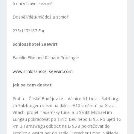
6 dní v hlavní sezoně
Dospělí/děti/mládež a senioři
233/117/187 Eur
Schlosshotel Seewirt
Familie Elke und Richard Prodinger
www.schlosshotel-seewirt.com
Jak se tam dostat
:
Praha – České Budějovice – dálnice A1 Linz – Salzburg,
za Salzburgem sjezd na dálnici A10 směrem na Graz –
Villach, projet Tauernský tunel a u Sankt Michael im
Lungau pokračovat po silnici B96 nebo B 95. Po ujetí 16
km u Tamswegu odbočit na B 95 a pokračovat do
Predlitz a vystoupat do sedla Turracher Höhe. Náklady