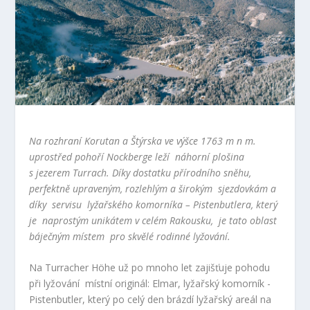
Na rozhraní Korutan a Štýrska ve výšce 1763 m n m.
uprostřed pohoří Nockberge leží náhorní plošina
s jezerem Turrach. Díky dostatku přírodního sněhu,
perfektně upraveným, rozlehlým a širokým sjezdovkám a
díky servisu lyžařského komorníka – Pistenbutlera, který
je naprostým unikátem v celém Rakousku, je tato oblast
báječným místem pro skvělé rodinné lyžování.
Na Turracher Höhe už po mnoho let zajišťuje pohodu
při lyžování místní originál: Elmar, lyžařský komorník -
Pistenbutler, který po celý den brázdí lyžařský areál na