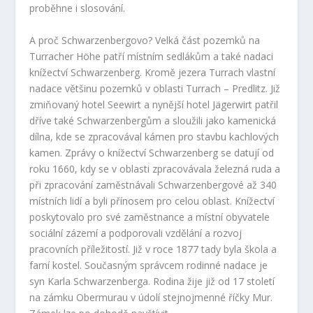
proběhne i slosování.
A proč Schwarzenbergovo? Velká část pozemků na
Turracher Höhe patří místním sedlákům a také nadaci
knížectví Schwarzenberg. Kromě jezera Turrach vlastní
nadace většinu pozemků v oblasti Turrach – Predlitz. Již
zmiňovaný hotel Seewirt a nynější hotel Jägerwirt patřil
dříve také Schwarzenbergům a sloužili jako kamenická
dílna, kde se zpracovával kámen pro stavbu kachlových
kamen. Zprávy o knížectví Schwarzenberg se datují od
roku 1660, kdy se v oblasti zpracovávala železná ruda a
při zpracování zaměstnávali Schwarzenbergové až 340
místních lidí a byli přínosem pro celou oblast. Knížectví
poskytovalo pro své zaměstnance a místní obyvatele
sociální zázemí a podporovali vzdělání a rozvoj
pracovních příležitostí. Již v roce 1877 tady byla škola a
farní kostel. Současným správcem rodinné nadace je
syn Karla Schwarzenberga. Rodina žije již od 17 století
na zámku Obermurau v údolí stejnojmenné říčky Mur.