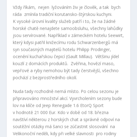
Vždy říkám, nejen lyžováním živ je člověk, a tak bych
ráda zmínila tradiční korutansko-štýrskou kuchyni.
K vysoké úrovní kvality služeb patří i to, že na žádné
horské chatě nenajdete samoobsluhu, všechny lahůdky
jsou servírované. Například v zámeckém hotelu Seewirt,
který kdysi patřil knižecímu rodu Schwarzenbergů má
syn současných majitelů hotelu Philipp Prodinger,
ocenění kuchařskou čepicí (Gault Millau). Většinu jídel
kouzlí z domácích produktů. Zvěřina, hovězí maso,
vepřové a ryby nemohou být tady čerstvější, všechno
pochází z bezprostředního okolí.
Nuda tady rozhodně nemá místo. Po celou sezonu je
připravováno množství akcí. Vyvrcholením sezony bude
lov na klíče od Jeep Renegade 1.6 EtorQ Sport
v hodnotě 21 000 Eur. Kdo v době od 18. března
navštíví některou z horských chat a správně odpoví na
soutěžní otázky má šanci se zúčastnit slosování na
Velikonoční neděli, kdy při velké slavnosti pro rodiny