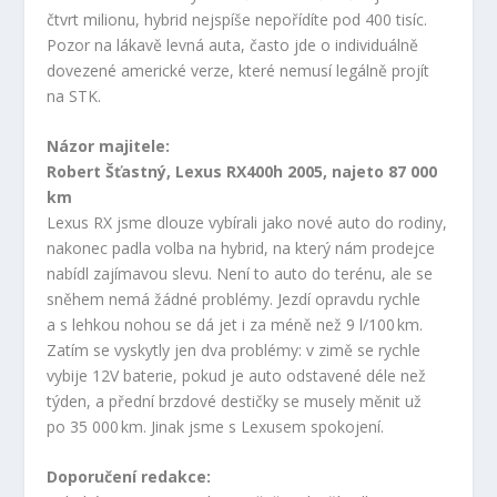
čtvrt milionu, hybrid nejspíše nepořídíte pod 400 tisíc.
Pozor na lákavě levná auta, často jde o individuálně
dovezené americké verze, které nemusí legálně projít
na STK.
Názor majitele:
Robert Šťastný, Lexus RX400h 2005, najeto 87 000
km
Lexus RX jsme dlouze vybírali jako nové auto do rodiny,
nakonec padla volba na hybrid, na který nám prodejce
nabídl zajímavou slevu. Není to auto do terénu, ale se
sněhem nemá žádné problémy. Jezdí opravdu rychle
a s lehkou nohou se dá jet i za méně než 9 l/100 km.
Zatím se vyskytly jen dva problémy: v zimě se rychle
vybije 12V baterie, pokud je auto odstavené déle než
týden, a přední brzdové destičky se musely měnit už
po 35 000 km. Jinak jsme s Lexusem spokojení.
Doporučení redakce: