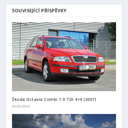
SOUVISEJÍCÍ PŘÍSPĚVKY
Škoda Octavia Combi 1.9 TDI 4×4 (2007)
07/07/2015