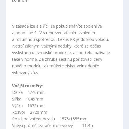
kontrole.
V zásadě lze ale říci, že pokud sháníte spolehlivé
a pohodlné SUV s reprezentativním vzhledem
a rozumnou spotřebou, Lexus RX je dobrou volbou.
Netrpí žádnými vážnými neduhy, které se občas
vyskytnou u evropské produkce, a spotřeba paliva je
také v normě. Za zhruba šestinu pořizovací ceny
nového modelu tak můžete získat velmi dobře
vybavený vůz.
Vnější rozměry:
Délka 4740 mm
Šířka 1845 mm
Výška 1675 mm
Rozvor 2720 mm
Rozchod vpředu/vzadu 1575/1555 mm
Vnější průměr zatáčení obrysový 11,4 m