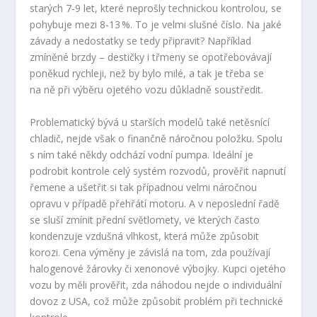
starých 7-9 let, které neprošly technickou kontrolou, se
pohybuje mezi 8-13 %. To je velmi slušné číslo. Na jaké
závady a nedostatky se tedy připravit? Například
zmíněné brzdy – destičky i třmeny se opotřebovávají
poněkud rychleji, než by bylo milé, a tak je třeba se
na ně při výběru ojetého vozu důkladně soustředit.
Problematický bývá u starších modelů také netěsnící
chladič, nejde však o finančně náročnou položku. Spolu
s ním také někdy odchází vodní pumpa. Ideální je
podrobit kontrole celý systém rozvodů, prověřit napnutí
řemene a ušetřit si tak případnou velmi náročnou
opravu v případě přehřátí motoru. A v neposlední řadě
se sluší zmínit přední světlomety, ve kterých často
kondenzuje vzdušná vlhkost, která může způsobit
korozi. Cena výměny je závislá na tom, zda používají
halogenové žárovky či xenonové výbojky. Kupci ojetého
vozu by měli prověřit, zda náhodou nejde o individuální
dovoz z USA, což může způsobit problém při technické