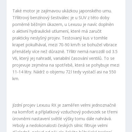
Také motor je zajímavou ukázkou japonského umu.
Třílitrový benzínový šestiválec je u SUV z této doby
poměrně běžným úkazem, u Lexusu je navíc doplněn
o aktivní hydraulické utlumení, které má zaručit
prakticky neslyšný projev. Testovaný kus v tomhle
krapet pokulhával, mezi 70-90 km/h se bohužel vibrace
přenášely více než důrazně. Třílitr nemá narozdíl od 3.5
V6, který jej nahradil, variabilní časování ventilů. To se
projevuje zejména na spotřebě, která se pohybuje mezi
11-14 litry. Nádrž o objemu 72 l tedy vystačí asi na 550
km.
Jízdní projev Lexusu RX je zaměřen velmi jednoznačně
na komfort a příplatkový vzduchový podvozek se třemi
úrovněmi nastavení světlé výšky tomu dále nahrává.
Hrboly a nedokonalosti českých silnic filtruje velmi