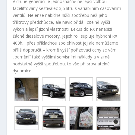
V druhé generaci je jednoznačně nejlepší volbou
faceliftovaný šestiválec 3,5 litru s variabilním časováním
ventilů. Nejenže nabídne nižší spotřebu než jeho
třílitrový předchůdce, ale navíc přidá i citelně vyšší
výkon a lepší jízdní vlastnosti. Lexus do RX nenabízí
žádné dieselové motory, jejich roli supluje hybridní RX
400h. I přes příkladnou spolehlivost jej ale nemůžeme
příliš doporučit – kromě vyšší pořizovací ceny se vám
„odmění“ také vyššími servisními náklady a v zimě
podstatně vyšší spotřebou, to vše při srovnatelné
dynamice.