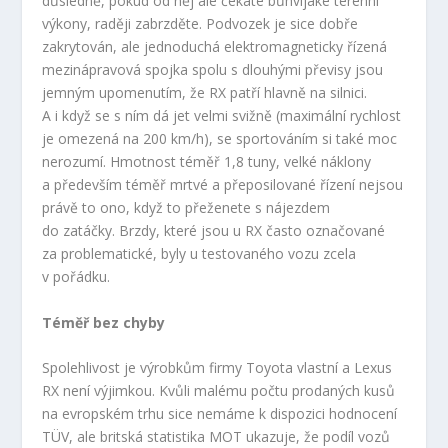
důsledně, pokud od něj ale čekáte bůhvíjaké terénní
výkony, raději zabrzděte. Podvozek je sice dobře
zakrytován, ale jednoduchá elektromagneticky řízená
mezinápravová spojka spolu s dlouhými převisy jsou
jemným upomenutím, že RX patří hlavně na silnici.
A i když se s ním dá jet velmi svižně (maximální rychlost
je omezená na 200 km/h), se sportováním si také moc
nerozumí. Hmotnost téměř 1,8 tuny, velké náklony
a především téměř mrtvé a přeposilované řízení nejsou
právě to ono, když to přeženete s nájezdem
do zatáčky. Brzdy, které jsou u RX často označované
za problematické, byly u testovaného vozu zcela
v pořádku.
Téměř bez chyby
Spolehlivost je výrobkům firmy Toyota vlastní a Lexus
RX není výjimkou. Kvůli malému počtu prodaných kusů
na evropském trhu sice nemáme k dispozici hodnocení
TÜV, ale britská statistika MOT ukazuje, že podíl vozů