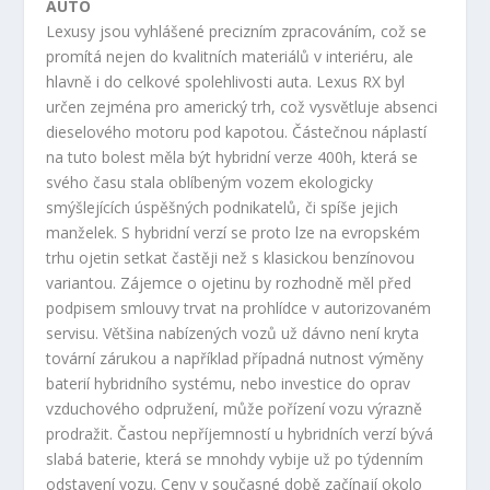
AUTO
Lexusy jsou vyhlášené precizním zpracováním, což se
promítá nejen do kvalitních materiálů v interiéru, ale
hlavně i do celkové spolehlivosti auta. Lexus RX byl
určen zejména pro americký trh, což vysvětluje absenci
dieselového motoru pod kapotou. Částečnou náplastí
na tuto bolest měla být hybridní verze 400h, která se
svého času stala oblíbeným vozem ekologicky
smýšlejících úspěšných podnikatelů, či spíše jejich
manželek. S hybridní verzí se proto lze na evropském
trhu ojetin setkat častěji než s klasickou benzínovou
variantou. Zájemce o ojetinu by rozhodně měl před
podpisem smlouvy trvat na prohlídce v autorizovaném
servisu. Většina nabízených vozů už dávno není kryta
tovární zárukou a například případná nutnost výměny
baterií hybridního systému, nebo investice do oprav
vzduchového odpružení, může pořízení vozu výrazně
prodražit. Častou nepříjemností u hybridních verzí bývá
slabá baterie, která se mnohdy vybije už po týdenním
odstavení vozu. Ceny v současné době začínají okolo