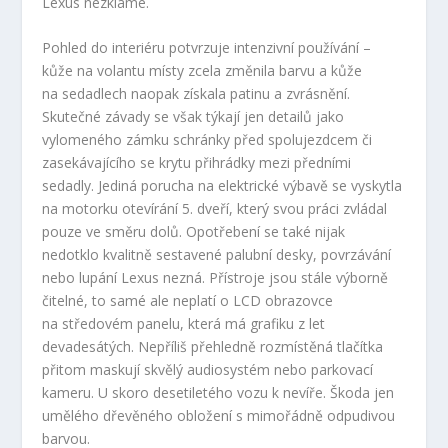
Lexus nezklame.
Pohled do interiéru potvrzuje intenzivní používání –
kůže na volantu místy zcela změnila barvu a kůže
na sedadlech naopak získala patinu a zvrásnění.
Skutečné závady se však týkají jen detailů jako
vylomeného zámku schránky před spolujezdcem či
zasekávajícího se krytu přihrádky mezi předními
sedadly. Jediná porucha na elektrické výbavě se vyskytla
na motorku otevírání 5. dveří, který svou práci zvládal
pouze ve směru dolů. Opotřebení se také nijak
nedotklo kvalitně sestavené palubní desky, povrzávání
nebo lupání Lexus nezná. Přístroje jsou stále výborně
čitelné, to samé ale neplatí o LCD obrazovce
na středovém panelu, která má grafiku z let
devadesátých. Nepříliš přehledně rozmístěná tlačítka
přitom maskují skvělý audiosystém nebo parkovací
kameru. U skoro desetiletého vozu k nevíře. Škoda jen
umělého dřevěného obložení s mimořádně odpudivou
barvou.