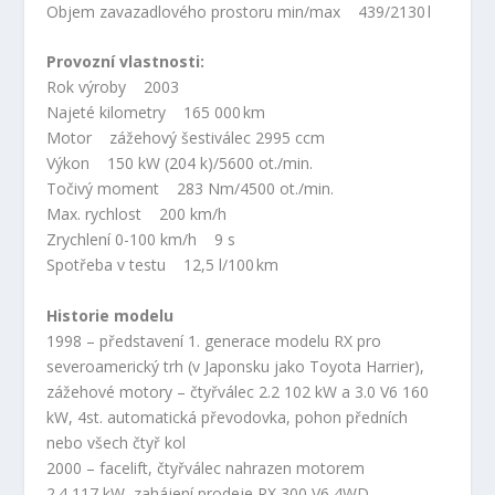
Objem zavazadlového prostoru min/max 439/2130 l
Provozní vlastnosti:
Rok výroby 2003
Najeté kilometry 165 000 km
Motor zážehový šestiválec 2995 ccm
Výkon 150 kW (204 k)/5600 ot./min.
Točivý moment 283 Nm/4500 ot./min.
Max. rychlost 200 km/h
Zrychlení 0-100 km/h 9 s
Spotřeba v testu 12,5 l/100 km
Historie modelu
1998 – představení 1. generace modelu RX pro
severoamerický trh (v Japonsku jako Toyota Harrier),
zážehové motory – čtyřválec 2.2 102 kW a 3.0 V6 160
kW, 4st. automatická převodovka, pohon předních
nebo všech čtyř kol
2000 – facelift, čtyřválec nahrazen motorem
2.4 117 kW, zahájení prodeje RX 300 V6 4WD