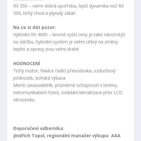
RX 350 – velmi dobrá spotřeba, lepší dynamika než RX
300, tichý chod a plynulý zátah
Na co si dát pozor:
Hybridní RX 400h – kromě vyšší ceny je také náročnější
na údržbu, hybridní systém je velmi citlivý na změny
teplot a opravy jsou velmi drahé
HODNOCENÍ
Tichý motor, hladce řadící převodovka, vzduchový
podvozek, bohatá výbava
Menší zavazadelník, průměrné schopnosti v terénu,
nekomunikativní řízení, ovládání klimatizace přes LCD
obrazovku
Doporučení odborníka:
Jindřich Topol, regionální manažer výkupu AAA