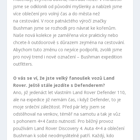
jsme se odklonili od původní myšlenky a nabízeli jsme
více oblečení pro volný čas a do města než
na cestování. V roce patnáctého výročí značky
Bushman jsme se rozhodli pro návrat ke kořenům.
Naše nová kolekce je zaměřena více prakticky nebo
chcete-li outdoorově s důrazem zejména na cestování.
Abychom tuto změnu co nejvíce podpořili, zvolili jsme
pro nový trend i nové označení – Bushman expedition
outfitters.
O vás se ví, že jste velký fanoušek vozů Land
Rover. Ještě stále jezdíte s Defenderem?
Ano, již jedenáct let vlastním Land Rover Defender 110,
ale na expedice již nemám čas, i když Defender, to je
moje srdeční záležitost. Před pár lety jsem se
odstěhoval na venkov, téměř na samotu a tak je vůz
s pohonem 4×4 často nutností. Pro běžný provoz
používám Land Rover Discovery 4. Auta 4×4 a oblečení
Bushman k sobě neodmyslitelně patří. Každý, kdo