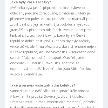
Jaké byly vaše začátky?
Myšlenka byla jasná: připravit kolekce stylového
oblečení, precizně zpracované, z materiálu, který je
příjemný pro pobyt venku. Jako výchozí materiál jsme
zvolili bavlnu v její nejkvalitnější podobě, s vysokou
gramáží a v přírodních odstínech. První modely jsme
tenkrát šili z technické bavlny, která byla v České
republice dobře dostupná. Ekonomicky byly začátky
velice těžké, ale firma přežila a získala si renomé nejen
v České republice, ale i na Slovensku. V současné době
se zaměřujeme hodně na export. Otevřeli jsme
obchody v Bulharsku, Rakousku, snažíme se
expandovat do dalších zemí, jako jsou SRN, Polsko,
Rusko a Skandinavie.
Jaké jsou nyní vaše základní kolekce?
Samozřejmě je naší základní inspirací stále příroda.
A bavlna – ta provází člověka již dlouhá tisíciletí.
Přestože existuje řada syntetických materiálů, přírodní
materiály, zejména bavlnu, nahradit nelze. V minulosti