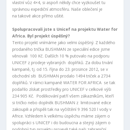
vlastní vůz 4×4, si aspoň někdy chce vyzkoušet tu
správnou expediční atmosféru. Naše oblečení je
na takové akce přímo ušité.
Spolupracovali jste s Unicef na projektu Water for
Africa. Byl projekt úspěšný?
Tento projekt vnímáme jako velmi úspěšný. Z každého
prodaného trička BUSHMAN ze speciální edice jsme
věnovali 100 Kč. Dalších 10 % putovalo na podporu
UNICEF z prodeje vybraných doplňků. Za dobu trvání
kampaně, tj. od 15. října do 23. prosince 2012, se v
obchodní síti BUSHMAN prodalo 1494 triček a 2734
doplňků. V rámci kampaně WATER FOR AFRICA se tak
podařilo získat prostředky pro UNICEF v celkové výši
234 905 Kč. Poděkování patří všem zákazníkům, kteří
si tričko nebo doplněk BUSHMAN z limitované edice
zakoupili a přispěli tak na vyčištění 9 396 520 l vody v
Africe. Vzhledem k velkému úspěchu máme zájem o
spolupráci s UNICEF i do budoucna a stejný zájem o
podobný typ projektu projevili také naši zahraniční