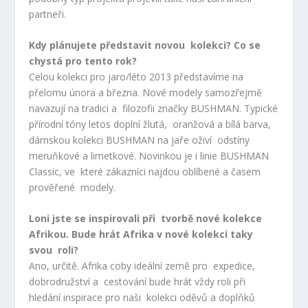
partneři.
Kdy plánujete představit novou kolekci? Co se
chystá pro tento rok?
Celou kolekci pro jaro/léto 2013 představíme na
přelomu února a března. Nové modely samozřejmě
navazují na tradici a filozofii značky BUSHMAN. Typické
přírodní tóny letos doplní žlutá, oranžová a bílá barva,
dámskou kolekci BUSHMAN na jaře oživí odstíny
meruňkové a limetkové. Novinkou je i linie BUSHMAN
Classic, ve které zákazníci najdou oblíbené a časem
prověřené modely.
Loni jste se inspirovali při tvorbě nové kolekce
Afrikou. Bude hrát Afrika v nové kolekci taky
svou roli?
Ano, určitě. Afrika coby ideální země pro expedice,
dobrodružství a cestování bude hrát vždy roli při
hledání inspirace pro naši kolekci oděvů a doplňků