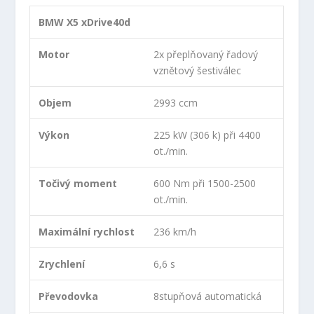
BMW X5 xDrive40d
Motor
2x přeplňovaný řadový
vznětový šestiválec
Objem
2993 ccm
Výkon
225 kW (306 k) při 4400
ot./min.
Točivý moment
600 Nm při 1500-2500
ot./min.
Maximální rychlost
236 km/h
Zrychlení
6,6 s
Převodovka
8stupňová automatická