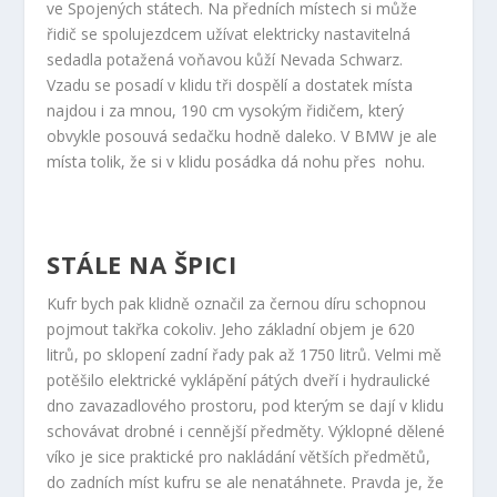
ve Spojených státech. Na předních místech si může
řidič se spolujezdcem užívat elektricky nastavitelná
sedadla potažená voňavou kůží Nevada Schwarz.
Vzadu se posadí v klidu tři dospělí a dostatek místa
najdou i za mnou, 190 cm vysokým řidičem, který
obvykle posouvá sedačku hodně daleko. V BMW je ale
místa tolik, že si v klidu posádka dá nohu přes nohu.
STÁLE NA ŠPICI
Kufr bych pak klidně označil za černou díru schopnou
pojmout takřka cokoliv. Jeho základní objem je 620
litrů, po sklopení zadní řady pak až 1750 litrů. Velmi mě
potěšilo elektrické vyklápění pátých dveří i hydraulické
dno zavazadlového prostoru, pod kterým se dají v klidu
schovávat drobné i cennější předměty. Výklopné dělené
víko je sice praktické pro nakládání větších předmětů,
do zadních míst kufru se ale nenatáhnete. Pravda je, že