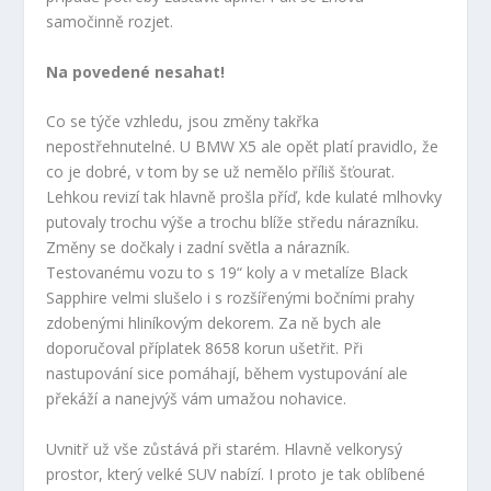
samočinně rozjet.
Na povedené nesahat!
Co se týče vzhledu, jsou změny takřka
nepostřehnutelné. U BMW X5 ale opět platí pravidlo, že
co je dobré, v tom by se už nemělo příliš šťourat.
Lehkou revizí tak hlavně prošla příď, kde kulaté mlhovky
putovaly trochu výše a trochu blíže středu nárazníku.
Změny se dočkaly i zadní světla a nárazník.
Testovanému vozu to s 19“ koly a v metalíze Black
Sapphire velmi slušelo i s rozšířenými bočními prahy
zdobenými hliníkovým dekorem. Za ně bych ale
doporučoval příplatek 8658 korun ušetřit. Při
nastupování sice pomáhají, během vystupování ale
překáží a nanejvýš vám umažou nohavice.
Uvnitř už vše zůstává při starém. Hlavně velkorysý
prostor, který velké SUV nabízí. I proto je tak oblíbené