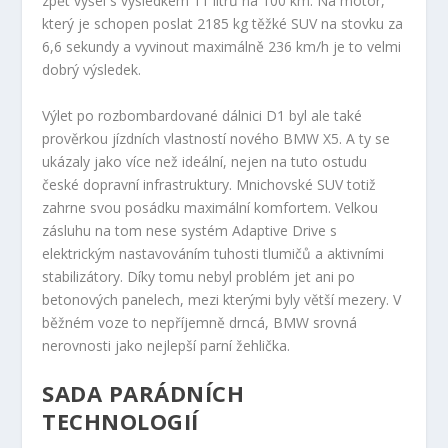
zpět vyšel s výsledkem 11 litrů na 100 km. Na motor,
který je schopen poslat 2185 kg těžké SUV na stovku za
6,6 sekundy a vyvinout maximálně 236 km/h je to velmi
dobrý výsledek.
Výlet po rozbombardované dálnici D1 byl ale také
prověrkou jízdních vlastností nového BMW X5. A ty se
ukázaly jako více než ideální, nejen na tuto ostudu
české dopravní infrastruktury. Mnichovské SUV totiž
zahrne svou posádku maximální komfortem. Velkou
zásluhu na tom nese systém Adaptive Drive s
elektrickým nastavováním tuhosti tlumičů a aktivními
stabilizátory. Díky tomu nebyl problém jet ani po
betonových panelech, mezi kterými byly větší mezery. V
běžném voze to nepříjemně drncá, BMW srovná
nerovnosti jako nejlepší parní žehlička.
SADA PARÁDNÍCH
TECHNOLOGIÍ