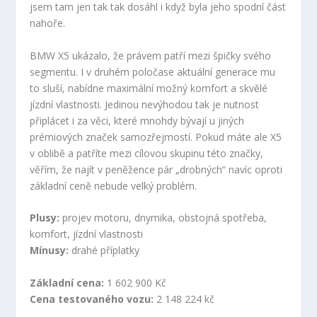
jsem tam jen tak tak dosáhl i když byla jeho spodní část
nahoře.
BMW X5 ukázalo, že právem patří mezi špičky svého
segmentu. I v druhém poločase aktuální generace mu
to sluší, nabídne maximální možný komfort a skvělé
jízdní vlastnosti. Jedinou nevýhodou tak je nutnost
připlácet i za věci, které mnohdy bývají u jiných
prémiových značek samozřejmostí. Pokud máte ale X5
v oblibě a patříte mezi cílovou skupinu této značky,
věřím, že najít v peněžence pár „drobných“ navíc oproti
základní ceně nebude velký problém.
Plusy:
projev motoru, dnymika, obstojná spotřeba,
komfort, jízdní vlastnosti
Mínusy:
drahé příplatky
Základní cena:
1 602 900 Kč
Cena testovaného vozu:
2 148 224 kč