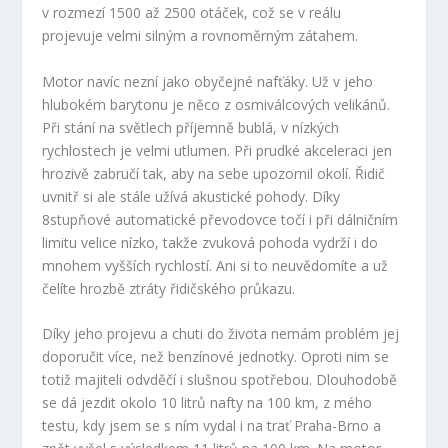
v rozmezí 1500 až 2500 otáček, což se v reálu
projevuje velmi silným a rovnoměrným zátahem.
Motor navíc nezní jako obyčejné nafťáky. Už v jeho
hlubokém barytonu je něco z osmiválcových velikánů.
Při stání na světlech příjemně bublá, v nízkých
rychlostech je velmi utlumen. Při prudké akceleraci jen
hrozivě zabručí tak, aby na sebe upozornil okolí. Řidič
uvnitř si ale stále užívá akustické pohody. Díky
8stupňové automatické převodovce točí i při dálničním
limitu velice nízko, takže zvuková pohoda vydrží i do
mnohem vyšších rychlostí. Ani si to neuvědomíte a už
čelíte hrozbě ztráty řidičského průkazu.
Díky jeho projevu a chuti do života nemám problém jej
doporučit více, než benzínové jednotky. Oproti nim se
totiž majiteli odvděčí i slušnou spotřebou. Dlouhodobě
se dá jezdit okolo 10 litrů nafty na 100 km, z mého
testu, kdy jsem se s ním vydal i na trať Praha-Brno a