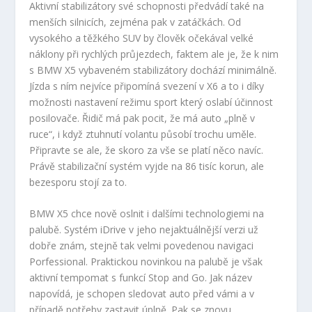
Aktivní stabilizátory své schopnosti předvádí také na
menších silnicích, zejména pak v zatáčkách. Od
vysokého a těžkého SUV by člověk očekával velké
náklony při rychlých průjezdech, faktem ale je, že k nim
s BMW X5 vybaveném stabilizátory dochází minimálně.
Jízda s ním nejvíce připomíná svezení v X6 a to i díky
možnosti nastavení režimu sport který oslabí účinnost
posilovače. Řidič má pak pocit, že má auto „plně v
ruce“, i když ztuhnutí volantu působí trochu uměle.
Připravte se ale, že skoro za vše se platí něco navíc.
Právě stabilizační systém vyjde na 86 tisíc korun, ale
bezesporu stojí za to.
BMW X5 chce nově oslnit i dalšími technologiemi na
palubě. Systém iDrive v jeho nejaktuálnější verzi už
dobře znám, stejně tak velmi povedenou navigaci
Porfessional. Praktickou novinkou na palubě je však
aktivní tempomat s funkcí Stop and Go. Jak název
napovídá, je schopen sledovat auto před vámi a v
případě potřeby zastavit úplně. Pak se znovu