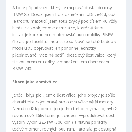
A to je případ vozu, který se mi právě dostal do ruky.
BMW X5. Dostal jsem ho s označením xDrive40d, což
je trochu matoucí. Jsem totiž zvyklý pod číslem 40 vždy
hledat velkoobjemové osmiválce, které většinou
instaluje konkurence mnichovské automobilky. BMW
šlo ale po faceliftu jinou cestou. Nově se totiž budou v
modelu X5 objevovat jen pohonné jednotky
přeplňované. Mezi ně patří i dieselový šestiválec, který
si svou premiéru odbyl v manažerském übersedanu
BMW 740d.
Skoro jako osmiválec
Jenže i když jde „jen“ o šestiválec, jeho projev je spíše
charakteristickým právě pro o dva válce větší motory.
Nemá totiž k pomoci jen jedno turbodmychadlo, nýbrž
rovnou dvě. Díky tomu je schopen vyprodukovat dost
vysoký výkon 225 kW (306 koní) a hlavně pořádný
točivý moment rovných 600 Nm. Tato síla je dostupná