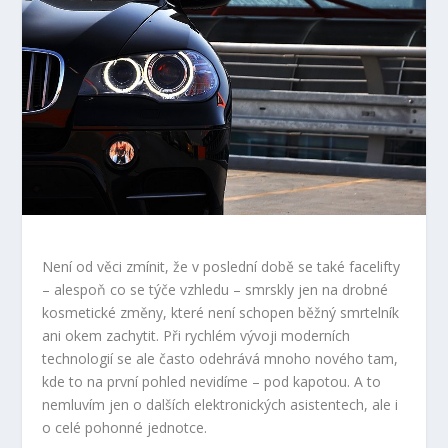
Není od věci zmínit, že v poslední době se také facelifty
– alespoň co se týče vzhledu – smrskly jen na drobné
kosmetické změny, které není schopen běžný smrtelník
ani okem zachytit. Při rychlém vývoji moderních
technologií se ale často odehrává mnoho nového tam,
kde to na první pohled nevidíme – pod kapotou. A to
nemluvím jen o dalších elektronických asistentech, ale i
o celé pohonné jednotce.