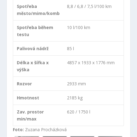
Spotřeba
8,8 / 6,8 / 7,5 l/100 km
město/mimo/komb
Spotřeba během
10 l/100 km
testu
Palivová nádrž
85 l
Délka x šířka x
4857 x 1933 x 1776 mm
výška
Rozvor
2933 mm
Hmotnost
2185 kg
Zav. prostor
620 / 1750 l
min/max
Foto:
Zuzana Procházková