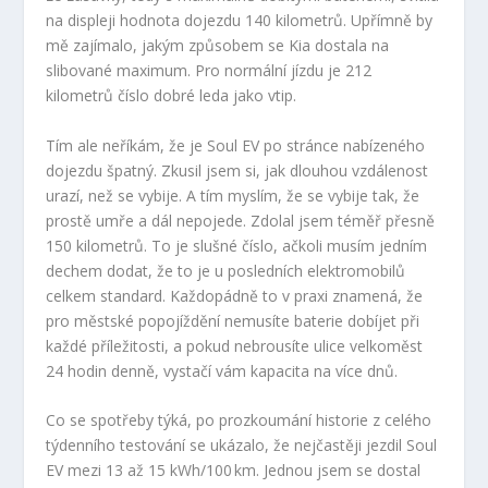
na displeji hodnota dojezdu 140 kilometrů. Upřímně by
mě zajímalo, jakým způsobem se Kia dostala na
slibované maximum. Pro normální jízdu je 212
kilometrů číslo dobré leda jako vtip.
Tím ale neříkám, že je Soul EV po stránce nabízeného
dojezdu špatný. Zkusil jsem si, jak dlouhou vzdálenost
urazí, než se vybije. A tím myslím, že se vybije tak, že
prostě umře a dál nepojede. Zdolal jsem téměř přesně
150 kilometrů. To je slušné číslo, ačkoli musím jedním
dechem dodat, že to je u posledních elektromobilů
celkem standard. Každopádně to v praxi znamená, že
pro městské popojíždění nemusíte baterie dobíjet při
každé příležitosti, a pokud nebrousíte ulice velkoměst
24 hodin denně, vystačí vám kapacita na více dnů.
Co se spotřeby týká, po prozkoumání historie z celého
týdenního testování se ukázalo, že nejčastěji jezdil Soul
EV mezi 13 až 15 kWh/100 km. Jednou jsem se dostal