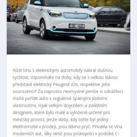
Růst trhu s elektrickými automobily nabral slušnou
rychlost. Vzpomínáte na doby, kdy se s velkou slávou
představil elektrický Peugeot iOn, respektive jeho
sourozenci? Za naprosto nesmyslné peníze si odvážlivci
mohli pořídit auto s regulérně špatnými jízdními
vlastnostmi, nijak velkým dojezdem a zvláštním
designem, které bylo malé a vyloženě určené pro
městský provoz. Jenže doby, kdy tohle byl jediný
elektromobil v prodeji, jsou dávno pryč. Přivalila se vlna
moderních aut, díky nimž jsou průkopníci v podobě C-