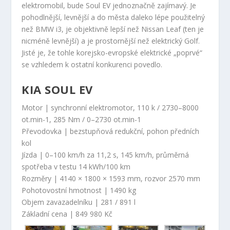
elektromobil, bude Soul EV jednoznačně zajímavý. Je
pohodlnější, levnější a do města daleko lépe použitelný
než BMW i3, je objektivně lepší než Nissan Leaf (ten je
nicméně levnější) a je prostornější než elektrický Golf.
Jisté je, že tohle korejsko-evropské elektrické „poprvé“
se vzhledem k ostatní konkurenci povedlo.
KIA SOUL EV
Motor | synchronní elektromotor, 110 k / 2730–8000
ot.min-1, 285 Nm / 0–2730 ot.min-1
Převodovka | bezstupňová redukční, pohon předních
kol
Jízda | 0–100 km/h za 11,2 s, 145 km/h, průměrná
spotřeba v testu 14 kWh/100 km
Rozměry | 4140 × 1800 × 1593 mm, rozvor 2570 mm
Pohotovostní hmotnost | 1490 kg
Objem zavazadelníku | 281 / 891 l
Základní cena | 849 980 Kč