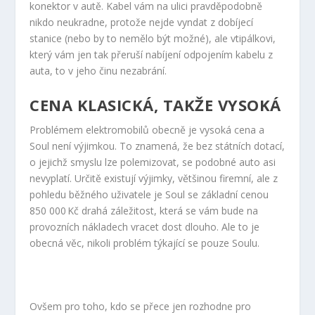
konektor v autě. Kabel vám na ulici pravděpodobně
nikdo neukradne, protože nejde vyndat z dobíjecí
stanice (nebo by to nemělo být možné), ale vtipálkovi,
který vám jen tak přeruší nabíjení odpojením kabelu z
auta, to v jeho činu nezabrání.
CENA KLASICKÁ, TAKŽE VYSOKÁ
Problémem elektromobilů obecně je vysoká cena a
Soul není výjimkou. To znamená, že bez státních dotací,
o jejichž smyslu lze polemizovat, se podobné auto asi
nevyplatí. Určitě existují výjimky, většinou firemní, ale z
pohledu běžného uživatele je Soul se základní cenou
850 000 Kč drahá záležitost, která se vám bude na
provozních nákladech vracet dost dlouho. Ale to je
obecná věc, nikoli problém týkající se pouze Soulu.
Ovšem pro toho, kdo se přece jen rozhodne pro