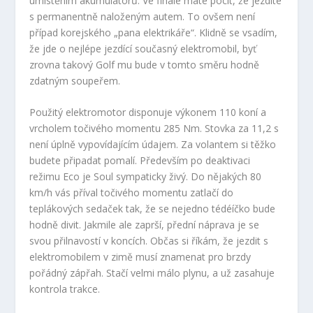
umístěním akumulátorů. Ve finále máte pocit, že jezdíte
s permanentně naloženým autem. To ovšem není
případ korejského „pana elektrikáře“. Klidně se vsadím,
že jde o nejlépe jezdící současný elektromobil, byť
zrovna takový Golf mu bude v tomto směru hodně
zdatným soupeřem.
Použitý elektromotor disponuje výkonem 110 koní a
vrcholem točivého momentu 285 Nm. Stovka za 11,2 s
není úplně vypovídajícím údajem. Za volantem si těžko
budete připadat pomalí. Především po deaktivaci
režimu Eco je Soul sympaticky živý. Do nějakých 80
km/h vás příval točivého momentu zatlačí do
teplákových sedaček tak, že se nejedno tédéíčko bude
hodně divit. Jakmile ale zaprší, přední náprava je se
svou přilnavostí v koncích. Občas si říkám, že jezdit s
elektromobilem v zimě musí znamenat pro brzdy
pořádný zápřah. Stačí velmi málo plynu, a už zasahuje
kontrola trakce.