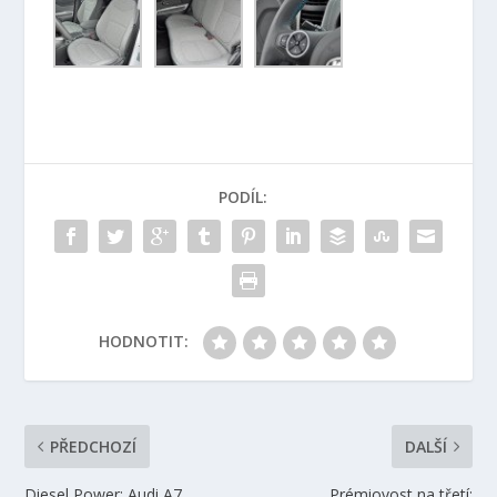
PODÍL:
HODNOTIT:
PŘEDCHOZÍ
DALŠÍ
Diesel Power: Audi A7
Prémiovost na třetí: