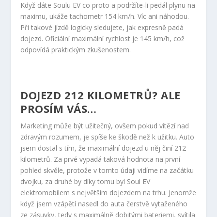
Když dáte Soulu EV co proto a podržíte-li pedál plynu na
maximu, ukáže tachometr 154 km/h. Víc ani náhodou.
Při takové jízdě logicky sledujete, jak expresně padá
dojezd. Oficiální maximální rychlost je 145 km/h, což
odpovídá praktickým zkušenostem.
DOJEZD 212 KILOMETRŮ? ALE
PROSÍM VÁS…
Marketing může být užitečný, ovšem pokud vítězí nad
zdravým rozumem, je spíše ke škodě než k užitku. Auto
jsem dostal s tím, že maximální dojezd u něj činí 212
kilometrů. Za prvé vypadá taková hodnota na první
pohled skvěle, protože v tomto údaji vidíme na začátku
dvojku, za druhé by díky tomu byl Soul EV
elektromobilem s největším dojezdem na trhu. Jenomže
když jsem vzápětí nasedl do auta čerstvě vytaženého
ze zásuvky, tedy s maximálně dobitými bateriemi, svítila