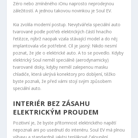
Zéro nebo zmíněného iOnu naprosto neprodejnou
záležitostí. A jednou takovou novinkou je Soul EV.
Kia zvolila moderní postup. Nevytvářela speciální auto
tvarované podle potřeb elektrických částí hnacího
řetězce, nýbrž naopak vzala stávající model a do něj
implantovala vše potřebné. Cíl je jasný: Nikdo nesmí
poznat, že jde o elektrické auto. A to se povedlo. Kdyby
elektrický Soul neměl speciálně (aerodynamicky)
tvarované disky, kdyby neměl zalepenou masku
chladiče, která ukrývá konektory pro dobíjení, těžko
byste poznali, že před vámi stojí svým způsobem
speciální auto.
INTERIÉR BEZ ZÁSAHU
ELEKTRICKÝM PROUDEM
Pozitivní je, že byste přítomnost elektrického napětí
nepoznali ani po usednutí do interiéru. Soul EV má plnou
výbavu a standardně jakési teplákové čalounění