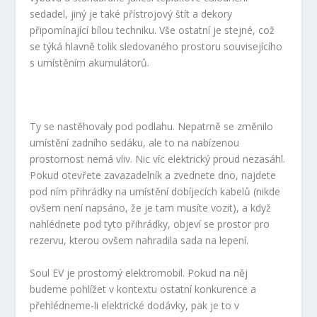
sedadel, jiný je také přístrojový štít a dekory
připomínající bílou techniku. Vše ostatní je stejné, což
se týká hlavně tolik sledovaného prostoru souvisejícího
s umístěním akumulátorů.
Ty se nastěhovaly pod podlahu. Nepatrně se změnilo
umístění zadního sedáku, ale to na nabízenou
prostornost nemá vliv. Nic víc elektrický proud nezasáhl.
Pokud otevřete zavazadelník a zvednete dno, najdete
pod ním přihrádky na umístění dobíjecích kabelů (nikde
ovšem není napsáno, že je tam musíte vozit), a když
nahlédnete pod tyto přihrádky, objeví se prostor pro
rezervu, kterou ovšem nahradila sada na lepení.
Soul EV je prostorný elektromobil. Pokud na něj
budeme pohlížet v kontextu ostatní konkurence a
přehlédneme-li elektrické dodávky, pak je to v