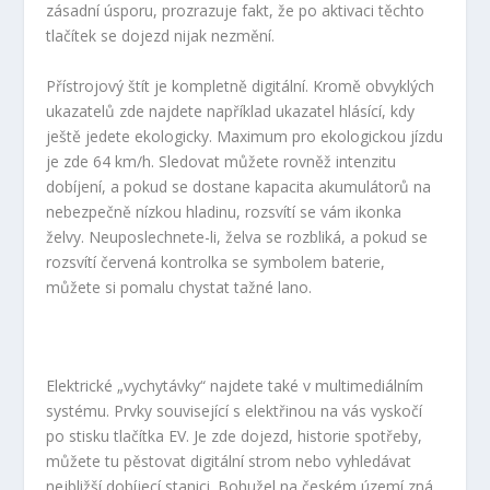
zásadní úsporu, prozrazuje fakt, že po aktivaci těchto
tlačítek se dojezd nijak nezmění.
Přístrojový štít je kompletně digitální. Kromě obvyklých
ukazatelů zde najdete například ukazatel hlásící, kdy
ještě jedete ekologicky. Maximum pro ekologickou jízdu
je zde 64 km/h. Sledovat můžete rovněž intenzitu
dobíjení, a pokud se dostane kapacita akumulátorů na
nebezpečně nízkou hladinu, rozsvítí se vám ikonka
želvy. Neuposlechnete-li, želva se rozbliká, a pokud se
rozsvítí červená kontrolka se symbolem baterie,
můžete si pomalu chystat tažné lano.
Elektrické „vychytávky“ najdete také v multimediálním
systému. Prvky související s elektřinou na vás vyskočí
po stisku tlačítka EV. Je zde dojezd, historie spotřeby,
můžete tu pěstovat digitální strom nebo vyhledávat
nejbližší dobíjecí stanici. Bohužel na českém území zná