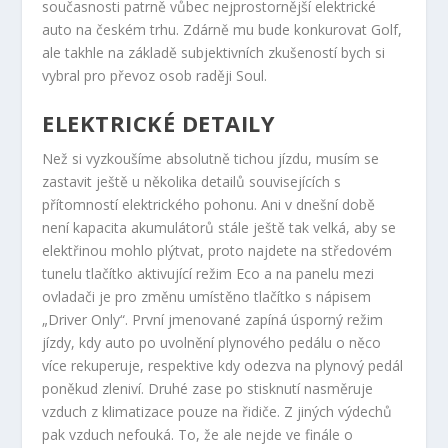
současnosti patrně vůbec nejprostornější elektrické
auto na českém trhu. Zdárně mu bude konkurovat Golf,
ale takhle na základě subjektivních zkušeností bych si
vybral pro převoz osob raději Soul.
ELEKTRICKÉ DETAILY
Než si vyzkoušíme absolutně tichou jízdu, musím se
zastavit ještě u několika detailů souvisejících s
přítomností elektrického pohonu. Ani v dnešní době
není kapacita akumulátorů stále ještě tak velká, aby se
elektřinou mohlo plýtvat, proto najdete na středovém
tunelu tlačítko aktivující režim Eco a na panelu mezi
ovladači je pro změnu umístěno tlačítko s nápisem
„Driver Only“. První jmenované zapíná úsporný režim
jízdy, kdy auto po uvolnění plynového pedálu o něco
více rekuperuje, respektive kdy odezva na plynový pedál
poněkud zleniví. Druhé zase po stisknutí nasměruje
vzduch z klimatizace pouze na řidiče. Z jiných výdechů
pak vzduch nefouká. To, že ale nejde ve finále o