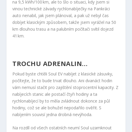
na 9,5 kWh/100 km, ale to šlo o situaci, kdy jsem si
vinou technické závady rychlonabíječky na Pankráci
auto nenabil, jak jsem plánoval, a pak už nebyl čas
dobíjet klasickým způsobem, takže jsem vyrážel na 50
km dlouhou trasu a na palubním počítači svítil dojezd
41 km.
TROCHU ADRENALIN…
Pokud byste chtěli Soul EV nabíjet z klasické zásuvky,
počítejte, že to bude trvat dlouho. Ani dvanáct hodin
vám nemusí stačit pro zajištění stoprocentní kapacity. Z
nabíjecích stanic ale postačí čtyři hodiny a ta
rychlonabíjecí by to měla zvládnout dokonce za půl
hodiny, což se ale bohužel nepodařilo ověřit. S
nabíjením souvisí jedna drobná nevýhoda.
Na rozdíl od všech ostatních neumí Soul uzamknout