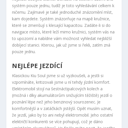
systém pouze jednu, tudíž je toto vyhledávání celkem k
ničemu. Zajímavé je také jednoduché znázornění míst,
kam dojedete. Systém znázorňuje na mapě kružnice,
které se zmenšují s klesající kapacitou. Zadáte-li si do
navigace místo, které leží mimo kružnici, systém vás na
to upozorní a nabídne vám možnost vyhledat nejbližší
dobíjecí stanici. Kterou, jak už jsme si řekli, zatím zná
pouze jednu.
NEJLÉPE JEZDÍCÍ
Klasickou Kiu Soul jsme si už vyzkoušeli, a jestli si
vzpomínáte, kritizovali jsme u ní tehdy jízdní komfort.
Elektromobil stojí na šestnáctipalcových kolech a
(možná i díky akumulátorům snižujícím těžiště) jezdí o
poznání lépe než jeho benzinový sourozenec. Je
komfortnější a v zatáčkách jistější. Opět musím uznat,
že jezdí, jako by to ani nebyl elektromobil. Jeho ostatní
električtí konkurenti se více pohupují, což je dáno